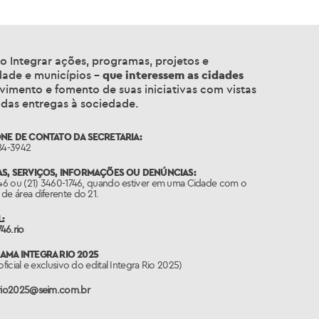
ão
Integrar ações, programas, projetos e
iedade e municípios –
que interessem as cidades
vimento e fomento de suas iniciativas com vistas
 das entregas à sociedade.
NE DE CONTATO DA SECRETARIA:
84-3942
S, SERVIÇOS, INFORMAÇÕES OU DENÚNCIAS:
746 ou (21) 3460-1746, quando estiver em uma Cidade com o
de área diferente do 21.
:
46.rio
MA INTEGRA RIO 2025
oficial e exclusivo do edital Integra Rio 2025)
ario2025@seim.com.br