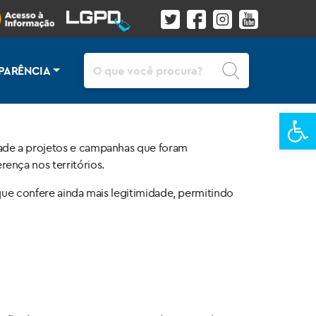
Pesquisar
PARÊNCIA
Ba
dade a projetos e campanhas que foram
ença nos territórios.
 que confere ainda mais legitimidade, permitindo