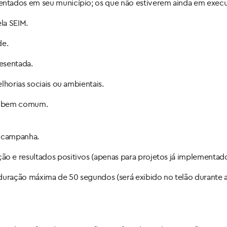
ntados em seu município; os que não estiverem ainda em execu
la SEIM.
de.
esentada.
lhorias sociais ou ambientais.
 e bem comum.
u campanha.
 e resultados positivos (apenas para projetos já implementado
duração máxima de 50 segundos (será exibido no telão durante a