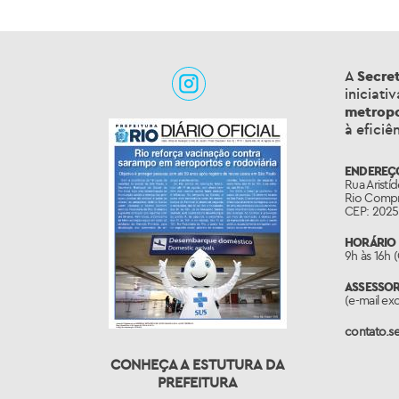
A
Secre
iniciati
metropo
à eficiê
ENDEREÇ
Rua Aristíd
Rio Compr
CEP: 202
HORÁRIO 
9h às 16h 
ASSESSO
(e-mail ex
contato.se
CONHEÇA A ESTUTURA DA
PREFEITURA