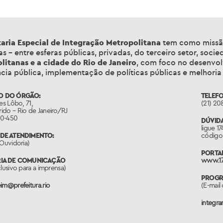
taria Especial de Integração Metropolitana
tem como miss
vas – entre esferas públicas, privadas, do terceiro setor, soc
litanas e a cidade do Rio de Janeiro
, com foco no desenvol
ncia pública, implementação de políticas públicas e melhoria
O DO ÓRGÃO:
TELEFO
es Lôbo, 71,
(21) 20
ido – Rio de Janeiro/RJ
50-450
DÚVIDA
ligue 1
DE ATENDIMENTO:
código 
(Ouvidoria)
PORTAL
RIA DE COMUNICAÇÃO
www.17
clusivo para a imprensa)
PROGRA
im@prefeitura.rio
(E-mail 
integr