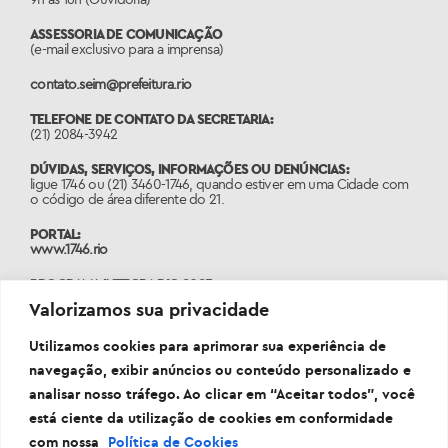
ASSESSORIA DE COMUNICAÇÃO
(e-mail exclusivo para a imprensa)
contato.seim@prefeitura.rio
TELEFONE DE CONTATO DA SECRETARIA:
(21) 2084-3942
DÚVIDAS, SERVIÇOS, INFORMAÇÕES OU DENÚNCIAS:
ligue 1746 ou (21) 3460-1746, quando estiver em uma Cidade com
o código de área diferente do 21.
PORTAL:
www.1746.rio
PROGRAMA INTEGRA RIO 2025
(E-mail oficial e exclusivo do edital Integra Rio 2025)
Valorizamos sua privacidade
integrario2025@seim.com.br
Utilizamos cookies para aprimorar sua experiência de
navegação, exibir anúncios ou conteúdo personalizado e
analisar nosso tráfego. Ao clicar em “Aceitar todos”, você
está ciente da utilização de cookies em conformidade
com nossa
Política de Cookies