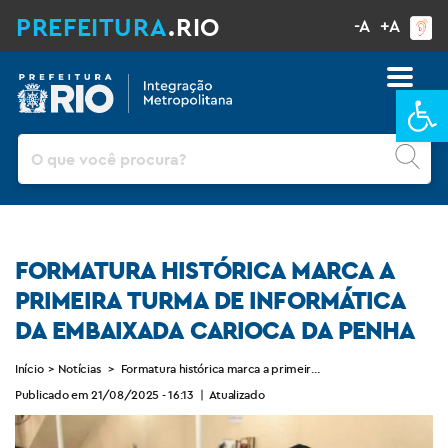
PREFEITURA
.RIO
-A
+A
Ba
Pesquisar
FORMATURA HISTÓRICA MARCA A
PRIMEIRA TURMA DE INFORMÁTICA
DA EMBAIXADA CARIOCA DA PENHA
Início
>
Notícias
>
Formatura histórica marca a primeira turma de Informática 
Publicado em 21/08/2025 - 16:13
|
Atualizado