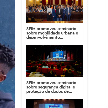
SEIM promoveu seminário
sobre mobilidade urbana e
desenvolvimento
sustentável na Região
Metropolitana
SEIM promoveu seminário
sobre segurança digital e
proteção de dados de
crianças e adolescentes no
Rio