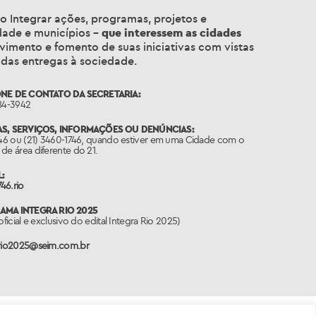
ão
Integrar ações, programas, projetos e
iedade e municípios –
que interessem as cidades
vimento e fomento de suas iniciativas com vistas
 das entregas à sociedade.
NE DE CONTATO DA SECRETARIA:
84-3942
S, SERVIÇOS, INFORMAÇÕES OU DENÚNCIAS:
746 ou (21) 3460-1746, quando estiver em uma Cidade com o
de área diferente do 21.
:
46.rio
MA INTEGRA RIO 2025
oficial e exclusivo do edital Integra Rio 2025)
ario2025@seim.com.br