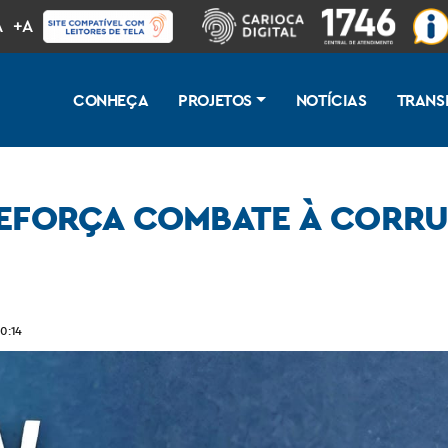
A
+A
CONHEÇA
PROJETOS
NOTÍCIAS
TRANS
 REFORÇA COMBATE À CORR
 com Central 1746
0:14