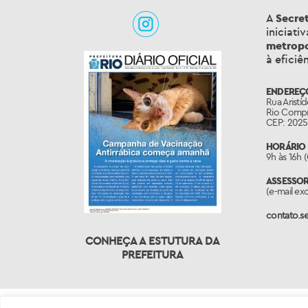
A
Secre
iniciati
metropo
à eficiê
ENDEREÇ
Rua Aristíd
Rio Compr
CEP: 202
HORÁRIO 
9h às 16h 
ASSESSO
(e-mail ex
contato.se
CONHEÇA A ESTUTURA DA
PREFEITURA