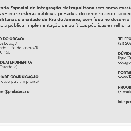
taria Especial de Integração Metropolitana
tem como miss
vas – entre esferas públicas, privadas, do terceiro setor, soc
litanas e a cidade do Rio de Janeiro
, com foco no desenvol
ncia pública, implementação de políticas públicas e melhoria
O DO ÓRGÃO:
TELEFO
es Lôbo, 71,
(21) 20
ido – Rio de Janeiro/RJ
50-450
DÚVIDA
ligue 1
DE ATENDIMENTO:
código 
(Ouvidoria)
PORTAL
RIA DE COMUNICAÇÃO
www.17
clusivo para a imprensa)
PROGRA
im@prefeitura.rio
(E-mail 
integr