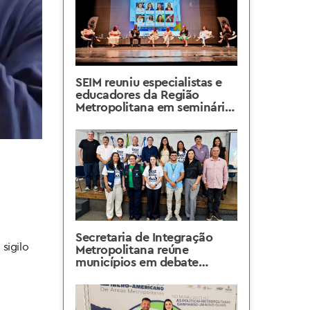
SEIM reuniu especialistas e
educadores da Região
Metropolitana em seminário
sobre capacitação de
educadores para
atendimento ao aluno com
autismo
Secretaria de Integração
sigilo
Metropolitana reúne
municípios em debate
contra a violência animal