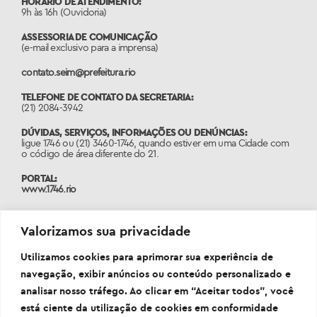
HORÁRIO DE ATENDIMENTO:
9h às 16h (Ouvidoria)
ASSESSORIA DE COMUNICAÇÃO
(e-mail exclusivo para a imprensa)
contato.seim@prefeitura.rio
TELEFONE DE CONTATO DA SECRETARIA:
(21) 2084-3942
DÚVIDAS, SERVIÇOS, INFORMAÇÕES OU DENÚNCIAS:
ligue 1746 ou (21) 3460-1746, quando estiver em uma Cidade com
o código de área diferente do 21.
PORTAL:
www.1746.rio
PROGRAMA INTEGRA RIO 2025
(E-mail oficial e exclusivo do edital Integra Rio 2025)
Valorizamos sua privacidade
integrario2025@seim.com.br
Utilizamos cookies para aprimorar sua experiência de
navegação, exibir anúncios ou conteúdo personalizado e
analisar nosso tráfego. Ao clicar em “Aceitar todos”, você
está ciente da utilização de cookies em conformidade