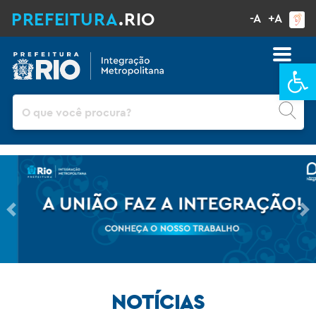
PREFEITURA
.RIO
-A
+A
Ba
Pesquisar
Previous
Ne
NOTÍCIAS